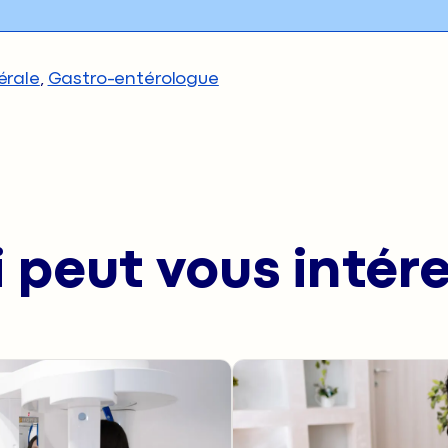
érale
,
Gastro-entérologue
 peut vous intér