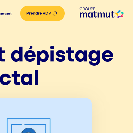
Prendre RDV
tement
et dépistage
ctal