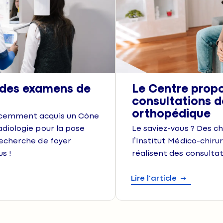
 des examens de
Le Centre prop
consultations d
orthopédique
écemment acquis un Cône
adiologie pour la pose
Le saviez-vous ? Des c
recherche de foyer
l’Institut Médico-chiru
us !
réalisent des consulta
Lire l'article