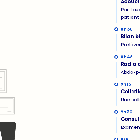
Accuei
Par l’a
patient
8 h 30
Bilan b
Prélèv
8 h 45
Radiol
Abdo-pe
9 h 15
Collat
Une col
9 h 30
Consul
Examen 
10 h