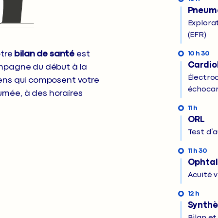
Pneumo
Explorat
(EFR)
otre
bilan de santé
est
10 h 30
Cardio
ompagne du début à la
Électro
ens qui composent votre
échocar
née, à des horaires
11 h
ORL
Test d’
11 h 30
Ophtal
Acuité v
12 h
Synthè
Bilan et