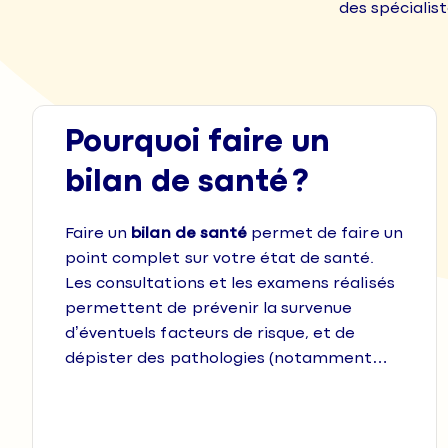
des spécialis
Pourquoi faire un
bilan de santé ?
Faire un
bilan de santé
permet de faire un
point complet sur votre état de santé.
Les consultations et les examens réalisés
permettent de prévenir la survenue
d’éventuels facteurs de risque, et de
dépister des pathologies (notamment
cardiovasculaires et principaux cancers) à
Grâce à ce check-up complet, vous
un stade précoce.
obtiendrez également des informations