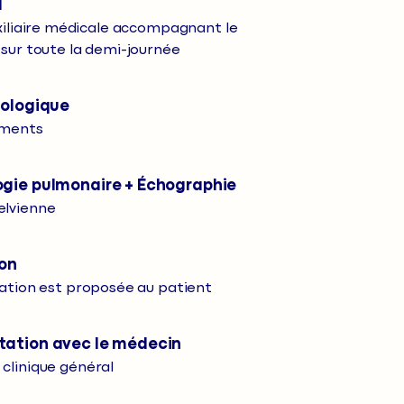
l
uxiliaire médicale accompagnant le
 sur toute la demi-journée
iologique
ements
ogie pulmonaire + Échographie
lvienne
ion
lation est proposée au patient
tation avec le médecin
clinique général