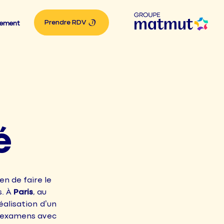
Prendre RDV
tement
é
en de faire le
s. À
Paris
, au
éalisation d’un
t examens avec