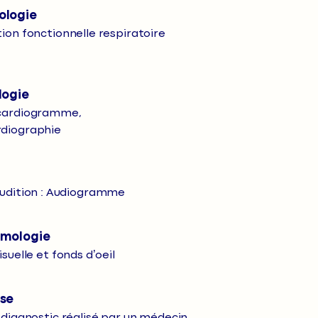
logie
ion fonctionnelle respiratoire
logie
cardiogramme,
diographie
audition : Audiogramme
mologie
isuelle et fonds d’oeil
se
 diagnostic réalisé par un médecin