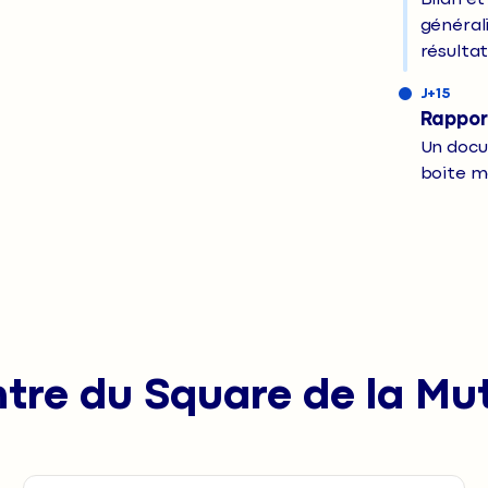
générali
résulta
J+15
Rappor
Un docu
boite ma
tre du Square de la Mut