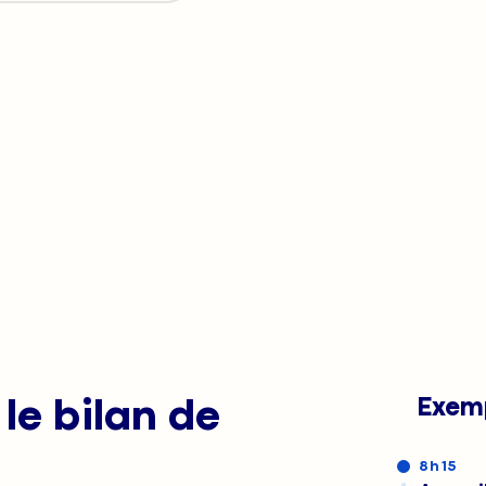
Exemp
le bilan de
8 h 15