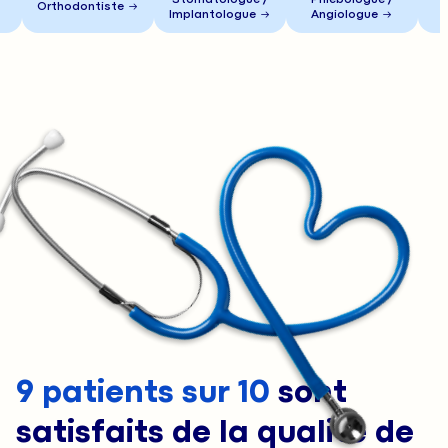
Orthodontiste
Radi
Implantologue
Angiologue
9 patients sur 10
sont
satisfaits de la qualité de