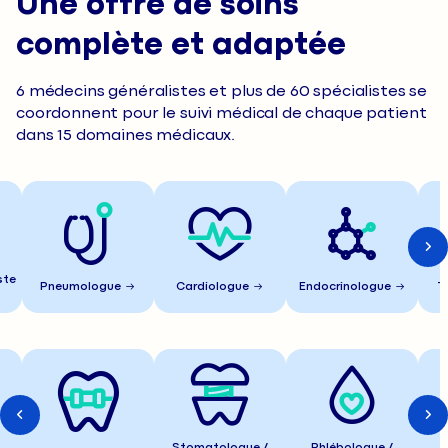
Une offre de soins
complète et adaptée
6 médecins généralistes et plus de 60 spécialistes se
coordonnent pour le suivi médical de chaque patient
dans 15 domaines médicaux.
ste
Pneumologue
Cardiologue
Endocrinologue
T
Stomatologue /
Phlébologue /