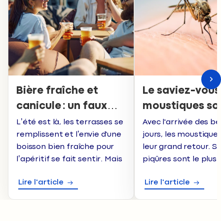
Bière fraîche et
Le saviez-vous 
canicule : un faux
moustiques so
ami pour votre
retour… mais
L’été est là, les terrasses se
Avec l'arrivée des b
remplissent et l’envie d'une
jours, les moustique
organisme
quelques gest
boisson bien fraîche pour
leur grand retour. Si
simples perme
l’apéritif se fait sentir. Mais
piqûres sont le plus
de s'en protége
face aux fortes chaleurs,
bénignes, elles peuv
Lire l'article
Lire l'article
l’alcool ne se comporte pas
désagréables.
du tout comme notre
Heureusement, que
organisme l'espèrerait. En
gestes simples per
période de canicule, la
de profiter pleinem